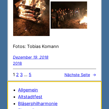
Fotos: Tobias Komann
Dezember 19, 2018
2018
1
2
3
…
5
Nächste Seite
→
Allgemein
Altstadtfest
Bläserphilharmonie