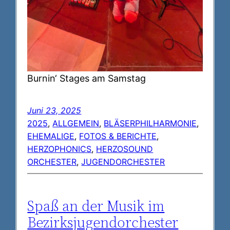
Burnin‘ Stages am Samstag
Juni 23, 2025
2025
, 
ALLGEMEIN
, 
BLÄSERPHILHARMONIE
, 
EHEMALIGE
, 
FOTOS & BERICHTE
, 
HERZOPHONICS
, 
HERZOSOUND
ORCHESTER
, 
JUGENDORCHESTER
Spaß an der Musik im
Bezirksjugendorchester