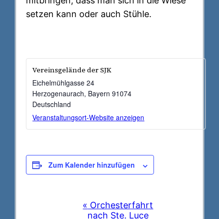
mitbringen, dass man sich in die Wiese
setzen kann oder auch Stühle.
Vereinsgelände der SJK
Eichelmühlgasse 24
Herzogenaurach
,
Bayern
91074
Deutschland
Veranstaltungsort-Website anzeigen
Zum Kalender hinzufügen
V
«
Orchesterfahrt
nach Ste. Luce